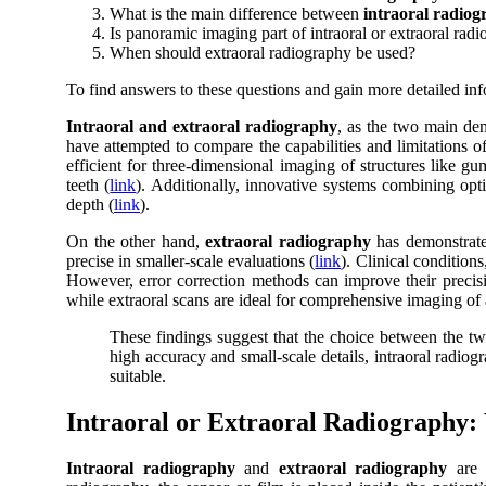
What is the main difference between
intraoral radio
Is panoramic imaging part of intraoral or extraoral rad
When should extraoral radiography be used?
To find answers to these questions and gain more detailed info
Intraoral and extraoral radiography
, as the two main den
have attempted to compare the capabilities and limitations o
efficient for three-dimensional imaging of structures like gu
teeth (
link
). Additionally, innovative systems combining opti
depth (
link
).
On the other hand,
extraoral radiography
has demonstrated
precise in smaller-scale evaluations (
link
). Clinical condition
However, error correction methods can improve their precision
while extraoral scans are ideal for comprehensive imaging of a
These findings suggest that the choice between the tw
high accuracy and small-scale details, intraoral radiogr
suitable.
Intraoral or Extraoral Radiography:
Intraoral radiography
and
extraoral radiography
are t