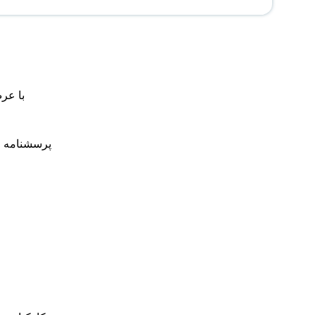
با عر
پرسشنامه زی