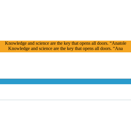
nowledge and science are the key that opens all doors. “Anatole Fran
Knowledge and science are the key that opens all doors. “Anatole Fr