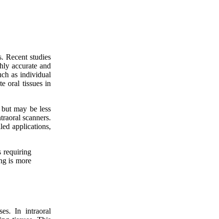
s. Recent studies
ghly accurate and
uch as individual
e oral tissues in
 but may be less
traoral scanners.
led applications,
 requiring
ing is more
es. In intraoral