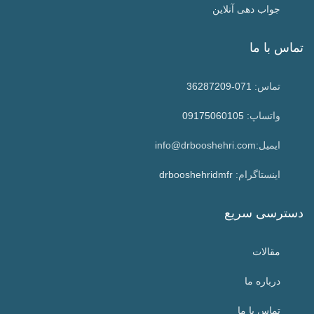
جواب دهی آنلاین
تماس با ما
تماس:
071-36287209
واتساپ:
09175060105
ایمیل:info@drbooshehri.com
اینستاگرام:
drbooshehridmfr
دسترسی سریع
مقالات
درباره ما
تماس با ما