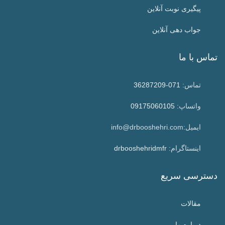
پیگیری نوبت آنلاین
جواب دهی آنلاین
تماس با ما
تماس:
071-36287209
واتساپ:
09175060105
ایمیل:info@drbooshehri.com
اینستاگرام:
drbooshehridmfr
دسترسی سریع
مقالات
درباره ما