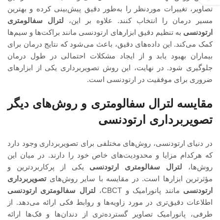
تصاویر، تغییرات موردنظر را به‌طور دقیق پیش‌بینی کرده و بهترین
مسیر درمان را انتخاب کنند. علاوه بر این،
لترال سفالومتری
ارتودنسی
به تنظیم دقیق ابزارهای ارتودنسی مانند براکت‌ها و سیم‌ها
کمک می‌کند. این داده‌های دقیق، باعث می‌شود که نتایج درمان برای
بیماران بهبود یابد و از ایجاد مشکلات احتمالی در طول درمان
جلوگیری شود. در نهایت، این روش تصویربرداری یکی از ابزارهای
ضروری برای موفقیت در ارتودنسی است.
مقایسه لترال سفالومتری و روش‌های دیگر
تصویربرداری ارتودنسی
در دنیای ارتودنسی، روش‌های مختلفی برای تصویربرداری وجود دارد
که هرکدام مزایا و محدودیت‌های خاص خود را دارند. در میان این
روش‌ها،
لترال سفالومتری ارتودنسی
یکی از پرکاربردترین و
مؤثرترین ابزارها است. در مقایسه با سایر روش‌های
تصویربرداری
ارتودنسی
مانند پانورامیک و CBCT،
لترال سفالومتری ارتودنسی
اطلاعات دقیق‌تری در مورد زاویه‌ها و روابط فکی ارائه می‌دهد. از
طرفی، پانورامیک تصاویر گسترده‌تری از دندان‌ها و فک‌ها ارائه