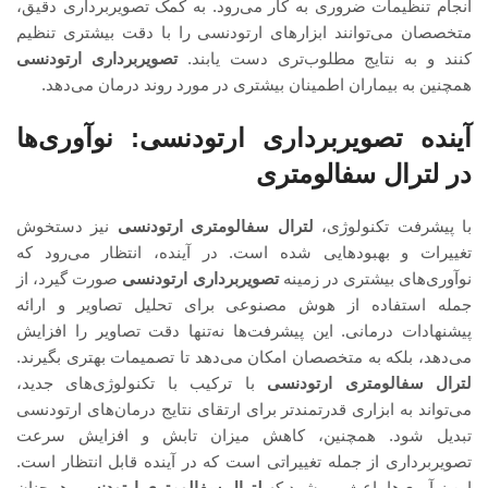
انجام تنظیمات ضروری به کار می‌رود. به کمک تصویربرداری دقیق،
متخصصان می‌توانند ابزارهای ارتودنسی را با دقت بیشتری تنظیم
کنند و به نتایج مطلوب‌تری دست یابند.
تصویربرداری ارتودنسی
همچنین به بیماران اطمینان بیشتری در مورد روند درمان می‌دهد.
آینده تصویربرداری ارتودنسی: نوآوری‌ها
در لترال سفالومتری
با پیشرفت تکنولوژی،
لترال سفالومتری ارتودنسی
نیز دستخوش
تغییرات و بهبودهایی شده است. در آینده، انتظار می‌رود که
نوآوری‌های بیشتری در زمینه
تصویربرداری ارتودنسی
صورت گیرد، از
جمله استفاده از هوش مصنوعی برای تحلیل تصاویر و ارائه
پیشنهادات درمانی. این پیشرفت‌ها نه‌تنها دقت تصاویر را افزایش
می‌دهد، بلکه به متخصصان امکان می‌دهد تا تصمیمات بهتری بگیرند.
لترال سفالومتری ارتودنسی
با ترکیب با تکنولوژی‌های جدید،
می‌تواند به ابزاری قدرتمندتر برای ارتقای نتایج درمان‌های ارتودنسی
تبدیل شود. همچنین، کاهش میزان تابش و افزایش سرعت
تصویربرداری از جمله تغییراتی است که در آینده قابل انتظار است.
این نوآوری‌ها باعث می‌شود که
لترال سفالومتری ارتودنسی
همچنان