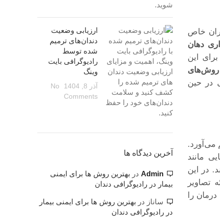
ارزیابی وضعیت
اران خاص
دندان‌های ترمیم
ری دهان
شده توسط
برای این
رادیوگرافی بایت
روش‌های
وینگ
 در حین
آذر 8, 1404
No
Comments
می‌آورد.
آخرین دیدگاه ها
یی مانند
. در این
Admin
در
بهترین روش ها برای ایمنی
ه تصاویر
بیمار در رادیوگرافی دندان
درمان را
ساناز
در
بهترین روش ها برای ایمنی بیمار
در رادیوگرافی دندان