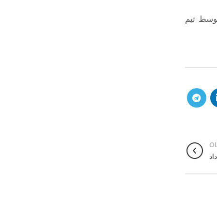
توسط تیم
O
اد