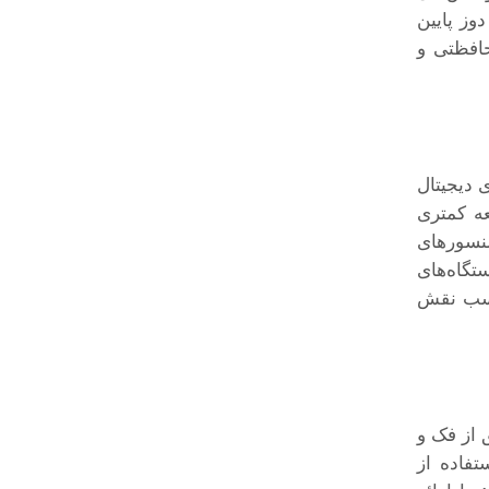
وز پایین
افظتی و
 دیجیتال
عه کمتری
سنسورهای
تگاه‌های
اسب نقش
 از فک و
تفاده از