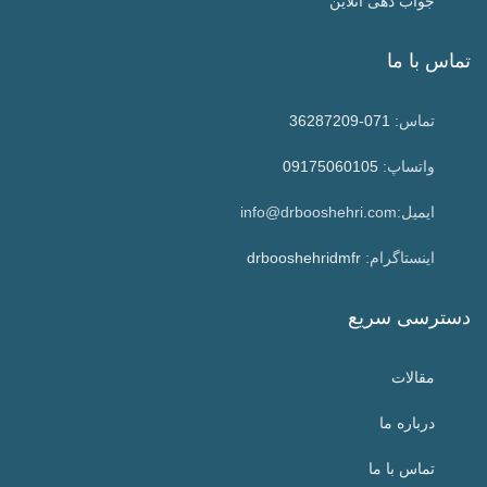
جواب دهی آنلاین
تماس با ما
تماس:
071-36287209
واتساپ:
09175060105
ایمیل:info@drbooshehri.com
اینستاگرام:
drbooshehridmfr
دسترسی سریع
مقالات
درباره ما
تماس با ما