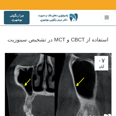
چرا زنگوئی
بوشهری
استفاده از CBCT و MCT در تشخیص سینوزیت
۰۷
آبان