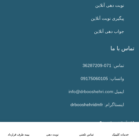
نوبت دهی آنلاین
پیگیری نوبت آنلاین
جواب دهی آنلاین
تماس با ما
تماس:
071-36287209
واتساپ:
09175060105
ایمیل:info@drbooshehri.com
اینستاگرام:
drbooshehridmfr
دسترسی سریع
خدمات کلینیک
تماس تلفنی
نوبت دهی
بیمه طرف قرارداد
مقالات