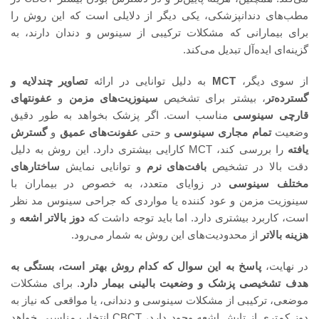
مطب‌های دندانپزشکی، یکی دیگر از دلایلی است که این روش را
برای بیمارانی که مشکلات ترکیبی از سینوس و دندان دارند، به
گزینه‌ای ایده‌آل تبدیل می‌کند.
از سوی دیگر،
MCT
به دلیل توانایی در ارائه
تصاویر چندلایه و
گسترده‌تر
، بیشتر برای تشخیص
سینوزیت‌های مزمن
و
عفونتهای
قارچی سینوسی
مناسب است. اگر پزشک بخواهد به طور دقیق
وضعیت
تمام مجاری سینوسی
و حتی
عفونت‌های عمیق
و
گسترش
یافته
را بررسی کند، MCT کارایی بیشتری دارد. این روش به دلیل
دقت بالا در تشخیص
بافت‌های نرم
و توانایی نمایش
ساختارهای
مختلف سینوسی
در زوایای متعدد، به خصوص در بیماران با
سینوزیت مزمن و عود کننده یا مواردی که جراحی سینوس مد نظر
است، کاربرد بیشتری دارد. اما باید توجه داشت که
دوز بالاتر اشعه
و
هزینه بالاتر
از محدودیت‌های این روش به شمار می‌رود.
در نهایت،
پاسخ به این سوال که کدام روش بهتر است، بستگی به
هدف تشخیصی پزشک و وضعیت بالینی بیمار دارد
. برای مشکلات
موضعی، ترکیبی از مشکلات سینوسی و دندانی، یا مواقعی که نیاز به
دوز کمتری از تابش اشعه وجود دارد، CBCT انتخاب مناسبی خواهد