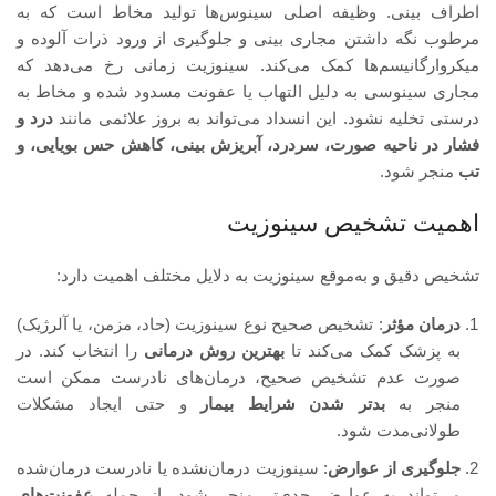
اطراف بینی. وظیفه اصلی سینوس‌ها تولید مخاط است که به
مرطوب نگه داشتن مجاری بینی و جلوگیری از ورود ذرات آلوده و
میکروارگانیسم‌ها کمک می‌کند. سینوزیت زمانی رخ می‌دهد که
مجاری سینوسی به دلیل التهاب یا عفونت مسدود شده و مخاط به
درستی تخلیه نشود. این انسداد می‌تواند به بروز علائمی مانند
درد و
فشار در ناحیه صورت، سردرد، آبریزش بینی، کاهش حس بویایی، و
تب
منجر شود.
اهمیت تشخیص سینوزیت
تشخیص دقیق و به‌موقع سینوزیت به دلایل مختلف اهمیت دارد:
درمان مؤثر
: تشخیص صحیح نوع سینوزیت (حاد، مزمن، یا آلرژیک)
به پزشک کمک می‌کند تا
بهترین روش درمانی
را انتخاب کند. در
صورت عدم تشخیص صحیح، درمان‌های نادرست ممکن است
منجر به
بدتر شدن شرایط بیمار
و حتی ایجاد مشکلات
طولانی‌مدت شود.
جلوگیری از عوارض
: سینوزیت درمان‌نشده یا نادرست درمان‌شده
می‌تواند به عوارض جدی‌تر منجر شود، از جمله
عفونت‌های