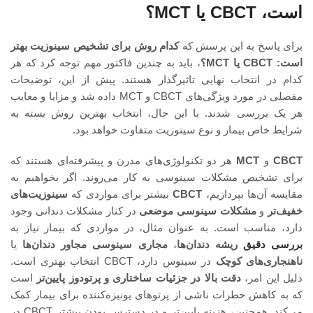
است، CBCT یا MCT؟
برای پاسخ به این پرسش که
کدام روش برای تشخیص سینوزیت بهتر
است: CBCT یا MCT؟
، باید به چندین فاکتور مهم توجه کرد که هر
کدام در انتخاب نهایی تاثیرگذار هستند. پیش از این، توضیحات
مفصلی در مورد ویژگی‌های CBCT و MCT داده شد و مزایا و معایب
هر یک بررسی شدند. با این حال، انتخاب بهترین روش بسته به
شرایط خاص بیمار و نوع سینوزیت متفاوت خواهد بود.
CBCT
و
MCT
هر دو تکنولوژی‌های مدرن و پیشرفته‌ای هستند که
برای تشخیص مشکلات سینوسی به کار می‌روند. اگر بخواهیم به
مقایسه آن‌ها بپردازیم،
CBCT
بیشتر برای مواردی که
سینوزیت‌های
خفیف‌تر
و
مشکلات سینوسی موضعی
در کنار مشکلات دندانی وجود
دارد، مناسب است. به عنوان مثال، در مواردی که بیمار نیاز به
بررسی دقیق
ریشه دندان‌ها
،
مجاری سینوسی مجاور دندان‌ها
یا
ناهنجاری‌های کوچک
در سینوس دارد، CBCT انتخاب بهتری است.
دلیل این امر،
دقت بالا در جزئیات ساختاری و پرتودوز پایین‌تر
است
که به کاهش خطرات ناشی از پرتوهای یونیزه‌کننده برای بیمار کمک
می‌کند. همچنین، هزینه پایین‌تر و در دسترس بودن بیشتر CBCT در