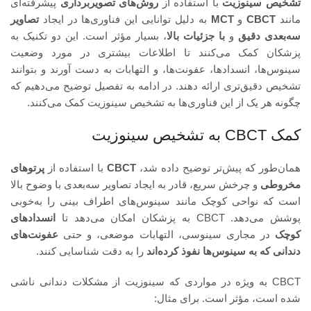
تشخیص سینوزیت
با استفاده از
روش‌های تصویربرداری
پیشرفته‌ای
مانند
CBCT
و
MCT
به دلیل توانایی این فناوری‌ها در ایجاد
تصاویر
سه‌بعدی دقیق
و
با جزئیات بالا
، بسیار مؤثر است. این دو تکنیک به
پزشکان کمک می‌کنند تا اطلاعات بیشتری در مورد وضعیت
سینوس‌ها، انسدادها، عفونت‌ها، و التهابات به دست آورند و بتوانند
تشخیص دقیق‌تری ارائه دهند. در ادامه به تفصیل توضیح می‌دهیم که
چگونه هر یک از این فناوری‌ها به تشخیص سینوزیت کمک می‌کنند.
کمک CBCT به تشخیص سینوزیت
همان‌طور که پیش‌تر توضیح داده شد،
CBCT
با استفاده از
پرتوهای
مخروطی
و چرخش سریع، قادر به ایجاد تصاویر سه‌بعدی با وضوح بالا
است که نواحی کوچک مانند سینوس‌های اطراف بینی را به‌خوبی
پوشش می‌دهد. CBCT به پزشکان امکان می‌دهد تا
انسدادهای
کوچک
در مجاری سینوسی، التهابات موضعی، و حتی
عفونت‌های
دندانی که به سینوس‌ها نفوذ کرده‌اند
را به دقت شناسایی کنند.
CBCT به ویژه در مواردی که سینوزیت از مشکلات دندانی ناشی
شده است، مؤثر است. برای مثال: