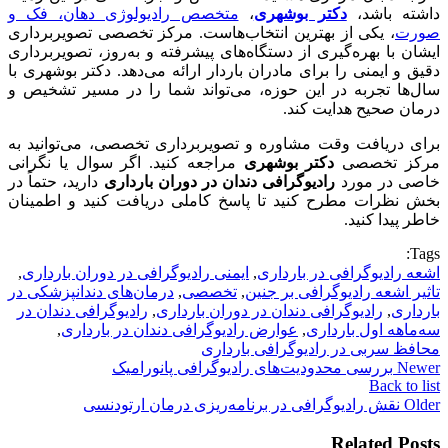
داشته باشد،
دکتر بوشهری
،
متخصص رادیولوژی دهان، فک و
صورت
، یکی از بهترین انتخاب‌هاست. مرکز تخصصی تصویربرداری
ایشان با بهره‌گیری از دستگاه‌های پیشرفته و به‌روز، تصویربرداری
دقیق و ایمنی را برای مادران باردار ارائه می‌دهد. دکتر بوشهری با
سال‌ها تجربه در این حوزه، می‌تواند شما را در مسیر تشخیص و
درمان صحیح هدایت کند.
برای دریافت وقت مشاوره و تصویربرداری تخصصی، می‌توانید به
مرکز تخصصی
دکتر بوشهری
مراجعه کنید. اگر سوال یا نگرانی
خاصی در مورد
رادیوگرافی دندان در دوران بارداری
دارید، حتماً در
بخش نظرات مطرح کنید تا پاسخ کاملی دریافت کنید و اطمینان
خاطر پیدا کنید.
Tags:
اشعه رادیوگرافی در بارداری
,
ایمنی رادیوگرافی در دوران بارداری
,
تاثیر اشعه رادیوگرافی بر جنین
,
تخصصی
,
درمان‌های دندانپزشکی در
بارداری
,
رادیوگرافی دندان در دوران بارداری
,
رادیوگرافی دندان در
سه‌ماهه اول بارداری
,
عوارض رادیوگرافی دندان در بارداری
,
محافظ سربی در رادیوگرافی بارداری
Newer
بررسی محدودیت‌های رادیوگرافی پانورامیک
Back to list
Older
نقش رادیوگرافی در برنامه‌ریزی درمان ارتودنسی
Related Posts