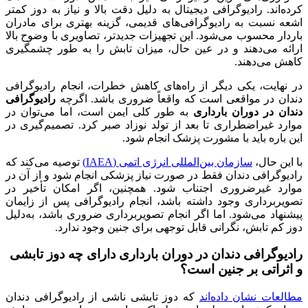
کرده‌اند. رادیوگرافی دیجیتال به دلیل دقت بالا و نیاز به دوز کمتر
اشعه نسبت به رادیوگرافی‌های قدیمی، گزینه بهتری برای مادران
باردار محسوب می‌شود. این تجهیزات جدیدتر، تصاویری با وضوح بالا
ارائه می‌دهند و در عین حال، میزان تابش را به طور چشمگیری
کاهش می‌دهند.
در نهایت، یکی دیگر از راه‌های کاهش خطرات، انجام رادیوگرافی
دندان در مواقعی است که واقعاً ضروری باشد. اگرچه
رادیوگرافی
دندان در دوران بارداری
به طور کلی ایمن است، اما می‌توان در
موارد غیراضطراری تا بعد از تولد نوزاد صبر کرد. تصمیم‌گیری در
این باره باید با مشورت پزشک انجام شود.
با این حال،
سازمان بین‌المللی انرژی اتمی (IAEA)
توصیه می‌کند که
رادیوگرافی دندان فقط در صورت نیاز پزشکی انجام شود و از آن در
موارد غیرضروری اجتناب شود. همچنین، اگر امکان تأخیر در
تصویربرداری وجود داشته باشد، انجام رادیوگرافی پس از زایمان
پیشنهاد می‌شود. اما اگر انجام تصویربرداری ضروری باشد، به‌دلیل
دوز کم تابش، نگرانی قابل توجهی برای جنین وجود ندارد.
رادیوگرافی دندان در دوران بارداری دارای چه دوز تابشی
و اثراتی بر جنین است؟
مطالعات نشان داده‌اند
که دوز تابشی ناشی از رادیوگرافی دندان