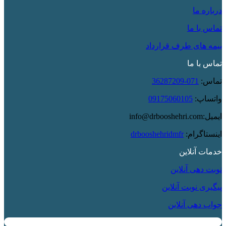
درباره ما
تماس با ما
بیمه های طرف قرارداد
تماس با ما
تماس:
071-36287209
واتساپ:
09175060105
ایمیل:info@drbooshehri.com
اینستاگرام:
drbooshehridmfr
خدمات آنلاین
نوبت دهی آنلاین
پیگیری نوبت آنلاین
جواب دهی آنلاین