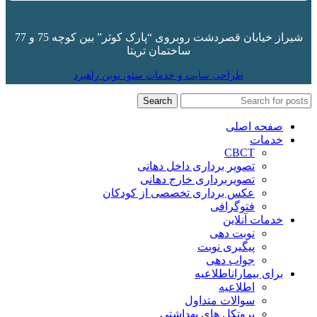
شیراز خیابان قصردشت روبروی “
پارک کوثر
” بین کوچه 75 و 77
ساختمان تریتا
طراحی سایت و خدمات سئو، نوین راهبرد
Search
صفحه اصلی
خدمات
CBCT
تصویر برداری داخل دهانی
تصویربرداری خارج دهانی
عکس برداری تخصصی از کودکان
فتوگرافی
خدمات آنلاین
نوبت دهی
پیگیری نوبت
جواب دهی
برای بیماران
اطلاعیه
اطلاعیه
سوالات متداول
پروتکل های بهداشتی