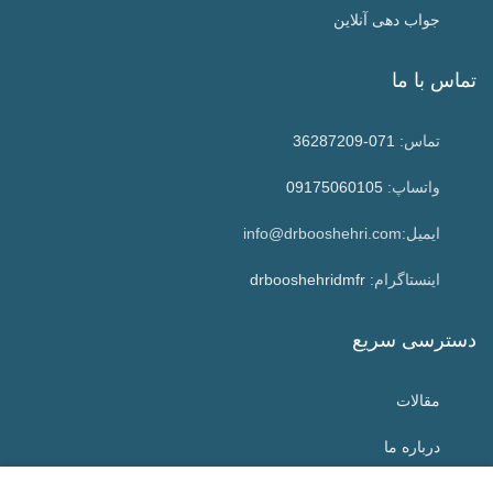
جواب دهی آنلاین
تماس با ما
تماس:
071-36287209
واتساپ:
09175060105
ایمیل:info@drbooshehri.com
اینستاگرام:
drbooshehridmfr
دسترسی سریع
مقالات
درباره ما
تماس با ما