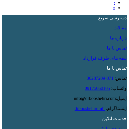
›
»
دسترسی سریع
مقالات
درباره ما
تماس با ما
بیمه های طرف قرارداد
تماس با ما
تماس:
071-36287209
واتساپ:
09175060105
ایمیل:info@drbooshehri.com
اینستاگرام:
drbooshehridmfr
خدمات آنلاین
نوبت دهی آنلاین