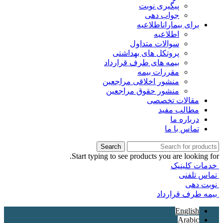
پیگیری نوبت
جواب دهی
برای بیماران
اطلاعیه
اطلاعیه
سوالات متداول
پروتکل های بهداشتی
بیمه های طرف قرارداد
مقررات بیمه
منشور اخلاقی مراجعین
منشور حقوق مراجعین
مقالات تخصصی
مطالب مفید
درباره ما
تماس با ما
Search
Start typing to see products you are looking for.
خدمات کلینیک
تماس تلفنی
نوبت دهی
بیمه طرف قرارداد
English
Arabic