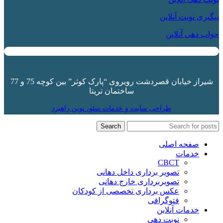
پیگیری نوبت آنلاین
جواب دهی آنلاین
شیراز خیابان قصردشت روبروی “
پارک کوثر
” بین کوچه 75 و 77
ساختمان تریتا
طراحی سایت و خدمات سئو، نوین راهبرد
Search
صفحه اصلی
خدمات
CBCT
تصویر برداری داخل دهانی
تصویربرداری خارج دهانی
عکس برداری تخصصی از کودکان
فتوگرافی
خدمات آنلاین
نوبت دهی